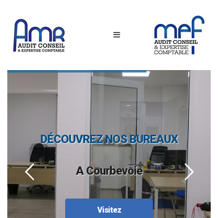
DÉCOUVREZ NOS
BUREAUX
A
C
o
u
r
b
e
v
o
i
e
Visitez